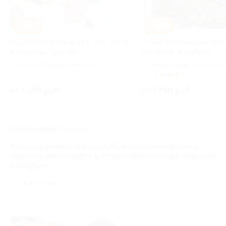
–34%
–30%
Чистка зубов, гигиена полости рта
Стоматологические про
в клинике «Лазурит»
в клинике «Стомакс»
г. Пермь, Пономарева ул,
г. Пермь, Глеба Успенско
д. 77а
ул, д. 16
Куплено 20
4.6
(3)
от 1 650 руб.
от 1 750 руб.
ЗАВЕРШЁННАЯ АКЦИЯ
Ультразвуковая чистка зубов или комплексная
гигиена полости рта в стоматологической клинике
«Лазурит»
5.0
(1)
г. Пермь, ул. Пономарева, д. 77а