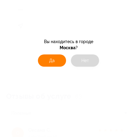
Вы находитесь в городе
Москва
?
Да
Нет
Отзывы об услуге
63
Полезные
Оксана С.
★
★
★
★
★
О
9 месяцев назад