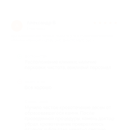
Александр В.
★
★
★
★
★
А
1 год назад
про Комплексная гигиена полости рта в стоматологической
клинике «Лазурит» (2520 руб. вместо 5600 руб.)
Достоинства
Расположение клиники, наличие
парковки, чистота, вежливый персонал.
Недостатки
Всё хорошо.
Комментарий
Мучило частое кровотечение десен от
образовавшегося камня. После
проведенной процедуры, камень доктор
убрал, кровотечение превратилось,
оттенок зубов стал заметно светлее.