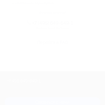
и надежными партнерами
Остались вопросы?
+7 (495) 649-649-1
Горячая линия Биглиона
Перейти в FAQ
+7 495 649-649-1
Для звонка из Москвы
и регионов России
Связаться с нами