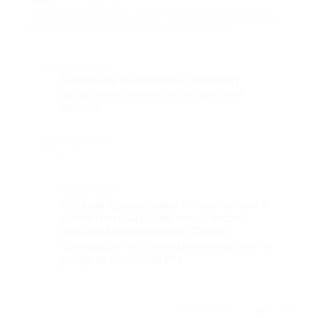
про Комплексная гигиена полости рта в стоматологической
клинике «Лазурит» (2520 руб. вместо 5600 руб.)
Достоинства
Бережное отношение к пациенту,
доброжелательность, аккуратная
работа
Недостатки
-
Комментарий
Наталья Афанасьевна - очень чуткий и
компетентный стоматолог. Чистка
прошла безболезненно. После
процедуры получила рекомендации по
уходу за полостью рта
Отзыв полезен?