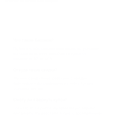
ответит на любой ваш вопрос
Что такое Биглион?
Biglion это про специальные акции, по условиям
которых вы можете приобрести купон со
скидкой от 50 до 90%
Откуда такие скидки?
Мы непосредственно работаем с каждым
партнером и договариваемся с ним о лучших
условиях для вас
Смогу ли я вернуть купон?
Если что-то случится, мы обязательно вернем
вам деньги. Мы работаем только с проверенными