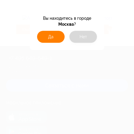
Вы находитесь в городе
Москва
?
4.32%
5.6%
Кэшбэк
Кэшбэк
Да
Нет
+7 495 649-649-1
Для звонка из Москвы
и регионов России
Связаться с нами
МОБИЛЬНОЕ ПРИЛОЖЕНИЕ
загрузить в
App Store
загрузить в
Google Play