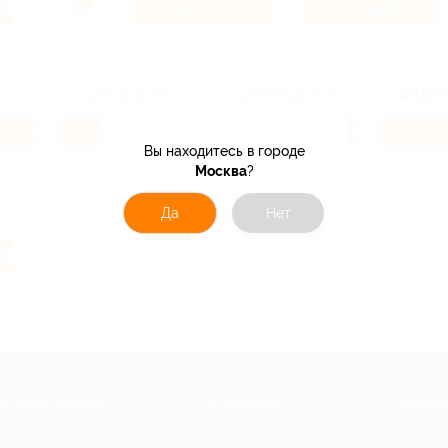
5.6%
3.26%
Кэшбэк
Кэшбэк
4.6%
10.4%
Кэшбэк
Кэшбэк
Кэшбэк
Вы находитесь в городе
Москва
?
Да
Нет
Е ПРИЛОЖЕНИЕ
КОМПАНИЯ
ИНФОР