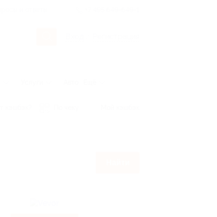
росы и ответы
+7 495 649-649-1
Вход
/
Регистрация
ы
Услуги
Авто
Ещё
т кэшбэк?
По чеку
Мой кэшбэк
Найти