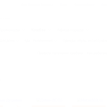
Для Вашего бизнеса
Блог
Франчайзинг
Воп
Промокоды
Кэшбэк
Афиша города
Для дома
Еда
Развлечения
Одежда, обувь, аксессуар
Правила получения кэшбэка
Как работае