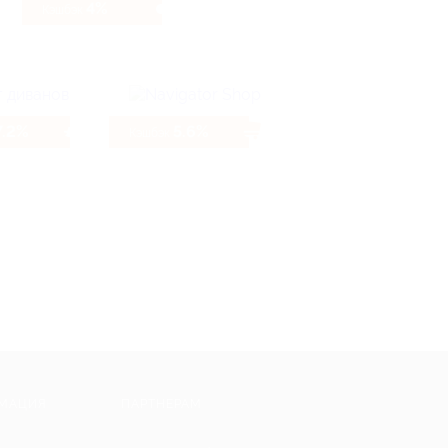
4%
Кэшбэк
7.2%
5.6%
Кэшбэк
МАЦИЯ
ПАРТНЕРАМ