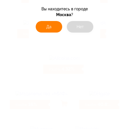
Вы находитесь в городе
Москва
?
Да
Нет
3.85%
4%
Кэшбэк
Кэшбэк
4.32%
Кэшбэк
16%
40.8%
Кэшбэк
Кэшбэк