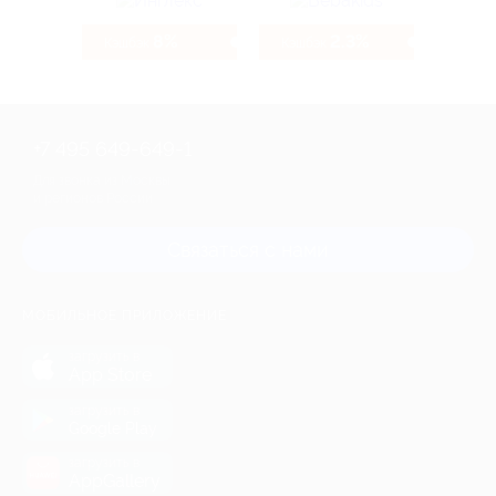
8%
2.3%
Кэшбэк
Кэшбэк
+7 495 649-649-1
Для звонка из Москвы
и регионов России
Связаться с нами
МОБИЛЬНОЕ ПРИЛОЖЕНИЕ
загрузить в
App Store
загрузить в
Google Play
загрузить в
AppGallery