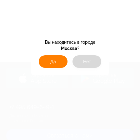
Вы находитесь в городе
Москва
?
Да
Нет
загрузить в
загрузить в
App Store
Google Play
+7 495 649-649-1
Для звонка из Москвы
и регионов России
Связаться с нами