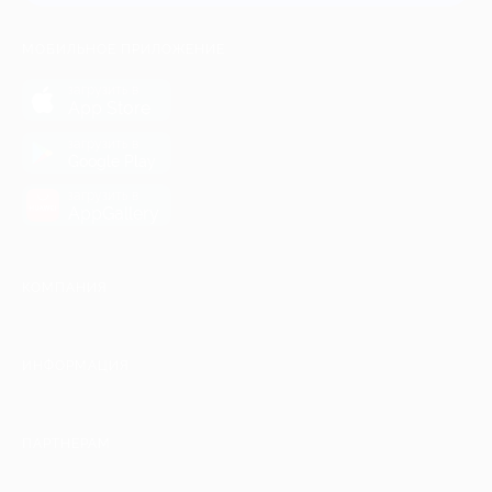
МОБИЛЬНОЕ ПРИЛОЖЕНИЕ
загрузить в
App Store
загрузить в
Google Play
загрузить в
AppGallery
КОМПАНИЯ
ИНФОРМАЦИЯ
ПАРТНЕРАМ