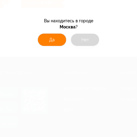
4.32%
Кэшбэк
Вы находитесь в городе
Москва
?
Да
Нет
Е ПРИЛОЖЕНИЕ
КОМПАНИЯ
ИНФОР
Как работает Biglion
Вопрос
ть в
Store
Вакансии
Отзывы
ть в
le Play
Блог
ть в
allery