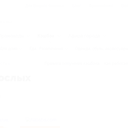
Для Вашего бизнеса
Блог
Франчайзинг
Воп
Промокоды
Кэшбэк
Афиша города
Для дома
Еда
Развлечения
Одежда, обувь, аксессуар
ослых
Правила получения кэшбэка
Как работае
рослых