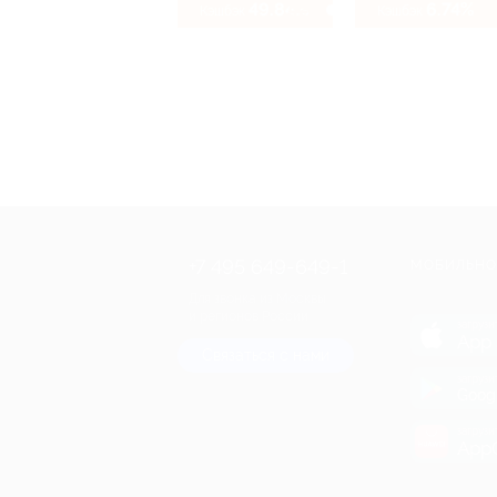
49.84%
6.74%
Кэшбэк
Кэшбэк
+7 495 649-649-1
МОБИЛЬНО
Для звонка из Москвы
и регионов России
загрузи
App 
Связаться с нами
загрузи
Goog
загрузи
AppG