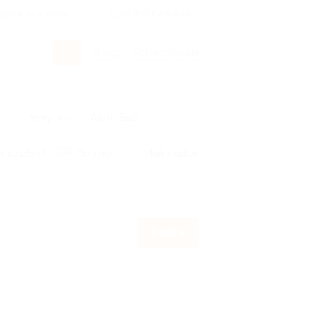
росы и ответы
+7 495 649-649-1
Вход
/
Регистрация
ы
Услуги
Авто
Ещё
т кэшбэк?
По чеку
Мой кэшбэк
Найти