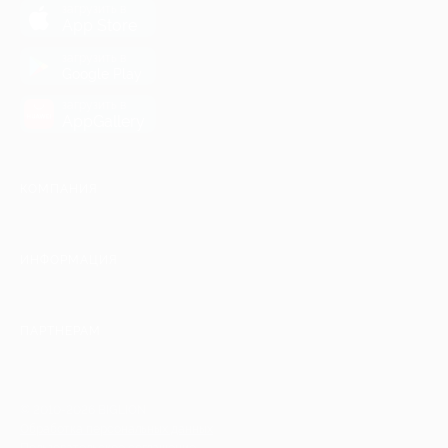
загрузить в
App Store
загрузить в
Google Play
загрузить в
AppGallery
КОМПАНИЯ
ИНФОРМАЦИЯ
ПАРТНЕРАМ
© 2010-2026 BIGLION
Обработка персональных данных