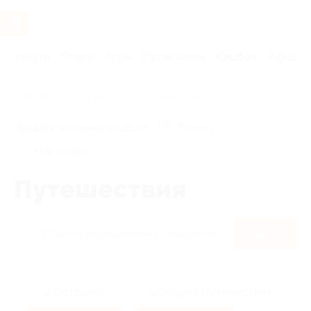
Услуги
Отели
Туры
Промокоды
Кэшбэк
Афиша 
Главная
Кэшбэк
Путешествия
Правила получения кэшбэка
По чеку
Мой кэшбэк
Путешествия
Найти