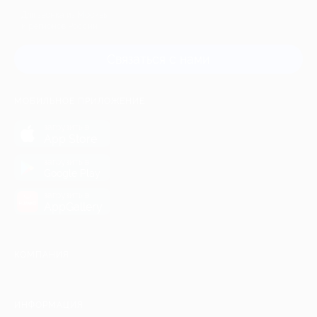
Для звонка из Москвы
и регионов России
Связаться с нами
МОБИЛЬНОЕ ПРИЛОЖЕНИЕ
загрузить в
App Store
загрузить в
Google Play
загрузить в
AppGallery
КОМПАНИЯ
ИНФОРМАЦИЯ