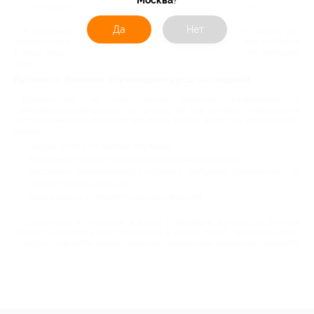
Москва
?
На курсах фотоискусства и творческих мастер-классах.
Да
Нет
В зависимости от собственной занятости выбирайте онлайн или
офлайн способ проведения занятий, заручитесь поддержкой от Biglion
в виде акционного купона и получайте новые знания по выгодной
цене.
Купоны от Биглион: обучающие курсы со скидкой
Большинство из нас полны желания развиваться и
самосовершенствоваться, но далеко не все готовы пожертвовать
частью семейного бюджета для этого. Biglion знает, как обойтись без
жертв:
Скидки до 95% на онлайн-обучение;
Акционные купоны на популярные обучающие курсы;
Постоянно обновляющийся перечень выгодных предложений от
обучающих организаций;
Новые знания и навыки по выгодным ценам.
Стремление к познанию в крови у человека. Купоны от Биглион
помогут направить это стремление в нужно русло. Забирайте свою
скидку и получайте новые знания без ущерба для семейного бюджета!