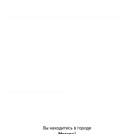
Обучение и мастер-классы по скидкам
Расходы на собственное образование и развитие – это самые
выгодные инвестиции. Люди понимают это и стремятся постоянно
получать новые знания и навыки, которые помогают в
профессиональном развитии или становятся началом собственного
дела. Часто единственным сдерживающим фактором на пути к
самосовершенствованию становится денежный вопрос – стоимость
курсов бывает не по карману всем желающим. И тогда на помощь
приходит Биглион.
Заходите на наш сайт и выбирайте купоны на обучающие курсы от
организаций города. Biglion и его партнеры ценят желание каждого
человека развиваться и совершенствоваться. Поэтому у нас вы
найдете скидки на обучение по различным направлениям
деятельности.
Скидки на обучение для всех
Центры развития, школы и другие обучающие организации
постоянно предлагают акции. Биглион собрал эти предложения у себя
и дарит шанс каждому воспользоваться выгодными условиями. У нас
вы без труда найдете скидки:
В школах красоты и на косметологических курсах;
В автошколах и детских развивающих центрах;
Вы находитесь в городе
В языковых школах и на ИТ-курсах;