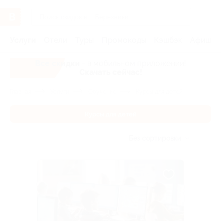
Услуги
Отели
Туры
Промокоды
Кэшбэк
Афиша 
Все скидки
- в мобильном приложении!
Скачать сейчас!
Главная
Услуги
Обучение
Курсы для детей
Курсы для детей
Без сортировки