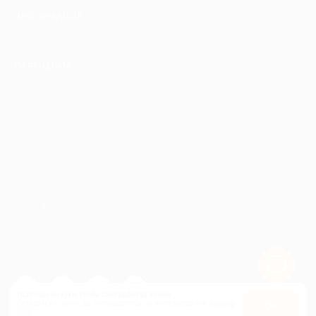
ИНФОРМАЦИЯ
ПАРТНЕРАМ
© 2010-2026 BIGLION
Обработка персональных данных
Пользовательское соглашение
Публичная оферта
Гарантия, поддержка
24 часа и возврат средств
Перейти на полную версию сайта
Используем куки, чтобы сайт работал лучше.
Оставаясь с нами, вы соглашаетесь на использование
файлов
Оk
куки.
Карта