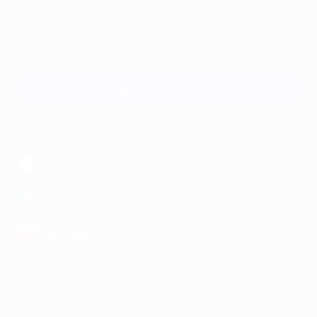
+7 495 649-649-1
Для звонка из Москвы
и регионов России
Связаться с нами
МОБИЛЬНОЕ ПРИЛОЖЕНИЕ
загрузить в
App Store
загрузить в
Google Play
загрузить в
AppGallery
КОМПАНИЯ