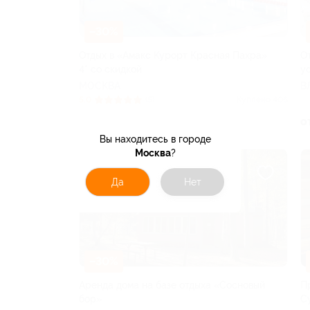
–30%
Отдых в «Амакс Курорт ‎Красная Пахра»
О
4* со скидкой
у
МОСКВА
В
5.0
(5)
Куплено 406
от 9 100 руб.
о
Вы находитесь в городе
Москва
?
Да
Нет
–30%
Аренда дома на базе отдыха «Сосновый
П
бор»
С