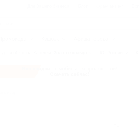
Для Вашего бизнеса
Блог
Франчайзинг
Воп
Промокоды
Кэшбэк
Афиша города
ург и область
Карелия
Золотое кольцо
Юг России
К
Все скидки
- в мобильном приложении!
Скачать сейчас!
ладимир