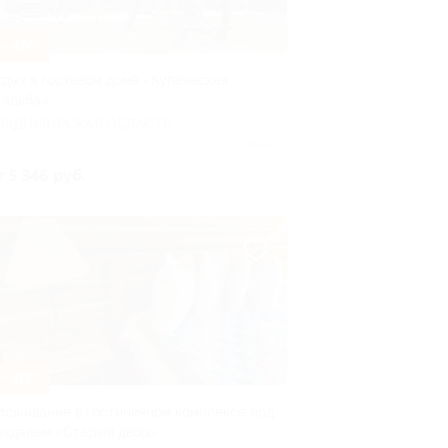
–46%
тдых в гостевом доме «Купеческая
садьба»
ЛАДИМИРСКАЯ ОБЛАСТЬ
Куплено 5
т 5 346 руб.
–30%
роживание в гостиничном комплексе под
уздалем «Старый двор»