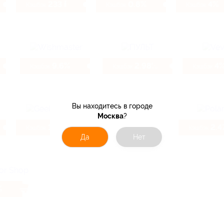
233 ₽
0.8%
4%
Кэшбэк
Кэшбэк
Кэшбэк
9.6%
2.98%
4
Кэшбэк
Кэшбэк
Кэшбэк
Вы находитесь в городе
Москва
?
1.6%
10.4%
2.4
Кэшбэк
Кэшбэк
Кэшбэк
Да
Нет
%