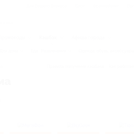
Для Вашего бизнеса
Блог
Франчайзинг
Воп
Промокоды
Кэшбэк
Афиша города
Для дома
Еда
Развлечения
Одежда, обувь, аксессуар
ма
Правила получения кэшбэка
Как работае
ма