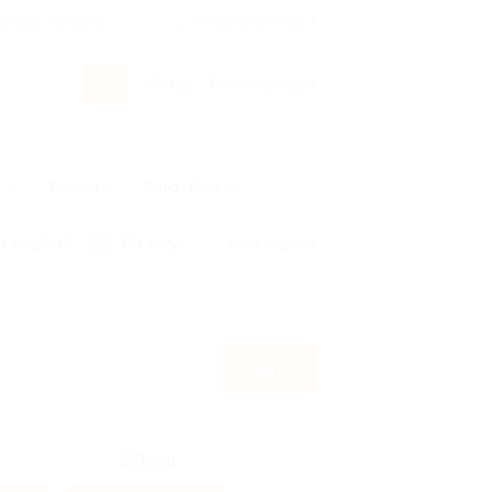
росы и ответы
+7 495 649-649-1
Вход
/
Регистрация
ы
Услуги
Авто
Ещё
т кэшбэк?
По чеку
Мой кэшбэк
Найти