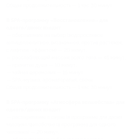
Общая продолжительность — 1 час 30 минут.
В SPA-программу «Восстановление» для
одного/двоих входит:
— обертывание на выбор (водорослевое,
антицеллюлитное, витаминное, против растяжек,
с лифтинг-эффектом) — 20 минут;
— расслабляющий массаж всего тела — 45 минут;
— принятие душа — 10 минут;
— чайная церемония — 15 минут;
— SPA-музыка, ароматерапия, свечи.
Общая продолжительность — 1 час 30 минут.
В SPA-программу «Атмосфера волшебства» для
одного/двоих входит:
— распаривание в сауне (в программе для двоих
человек)/фитобочке (в программе для одного
человека) — 20 минут;