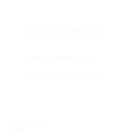
про SPA-программа «Царица» для двоих в массажном салоне
Home SPA (3690 руб. вместо 8200 руб.)
Достоинства
Очень внимательный персонал, чисто и
уютно, мастера знающии свое дело.
Недостатки
Ожидания оправдались на все 200%
Комментарий
Рекомендую всем кто любит релакс .
Отзыв полезен?
Любовь Л.
★
★
★
★
★
Л
9 месяцев назад