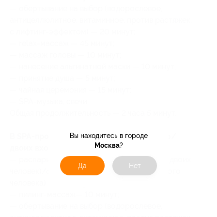
— обертывание на выбор (водорослевое,
антицеллюлитное, витаминное, против растяжек,
с лифтинг-эффектом) — 20 минут;
— relax-массаж — 45 минут;
— массаж головы — 10 минут;
— нанесение альгинатной маски — 10 минут;
— принятие душа — 5 минут;
— чайная церемония — 15 минут;
— SPA-музыка, свечи.
Общая продолжительность — 2 часа 5 минут.
В SPA-программу «Девичник» для одного/
Вы находитесь в городе
Москва
?
двоих входит:
— распаривание в сауне (в программе для двоих
Да
Нет
человек)/фитобочке (в программе для одного
человека) — 20 минут;
— пилинг-массаж— 10 минут;
— обертывание на выбор (водорослевое,