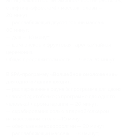
антицеллюлитное, витаминное, против растяжек,
с лифтинг-эффектом) + массаж головы —
20 минут;
— расслабляющий двусторонний массаж —
80 минут;
— душ — 10 минут;
— шампанское и фруктовая тарелка/чайная
церемония.
Общая продолжительность — 2 часа 20 минут.
В SPA-программу «Волшебное омоложение»
для одного/двоих входит:
— распаривание в сауне (в программе для двоих
человек)/фитобочке (в программе для одного
человека) + ароматерапия — 20 минут;
— скрабирование солью в парной/сахаром
на массажном столе —10 минут;
— обертывание водорослями — 20 минут;
— расслабляющий массаж — 60 минут;