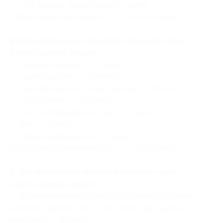
— SPA-музыка, ароматерапия, свечи.
Общая продолжительность — 1 час 40 минут.
В SPA-программу «Женская гармония» для
одного/двоих входит:
— парение веером — 10 минут;
— ароматерапия — 10 минут;
— скрабирование солью в парной — 10 минут;
— обертывание — 20 минут;
— расслабляющий массаж — 60 минут;
— душ — 5 минут;
— чайная церемония — 15 минут.
Общая продолжительность — 2 час 10 минут.
В SPA-программу «Красота и забота» для
одного/двоих входит:
— распаривание в сауне (в программе для двоих
человек)/фитобочке (в программе для одного
человека) — 20 минут;