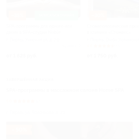
–35%
–30%
ЗАПИСАТЬСЯ ОНЛАЙН
SPA-программы для одного или
Стоматологические про
двоих в SPA-студии Noble
в клинике «Стомакс»
г. Пермь, Уинская ул, д. 70
г. Пермь, Глеба Успенско
ул, д. 16
Куплено 2
4.6
(3)
от 1 625 руб.
от 1 750 руб.
ЗАВЕРШЁННАЯ АКЦИЯ
SPA-программы в массажном салоне Home SPA
5.0
(2)
г. Пермь, ул. Яблочкова, д. 23
- 50%