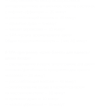
— обертывание на выбор (водорослевое,
антицеллюлитное, витаминное, против растяжек,
с лифтинг-эффектом) — 20 минут;
— расслабляющий массаж — 45 минут;
— принятие душа — 5 минут;
— чайная церемония — 10 минут;
— SPA-музыка, ароматерапия, свечи.
Общая продолжительность — 1 час 40 минут.
В SPA-программу «Шик-блеск» для одного/
двоих входит:
— распаривание в сауне (в программе для двоих
человек)/фитобочке (в программе для одного
человека) — 20 минут;
— расслабляющий массаж — 45 минут;
—скрабирование солью в парной/сахаром
на массажном столе — 10 минут;
— принятие душа — 10 минут;
— чайная церемония — 15 минут;