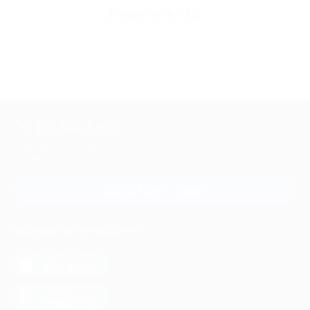
Перейти в FAQ
+7 495 649-649-1
Для звонка из Москвы
и регионов России
Связаться с нами
МОБИЛЬНОЕ ПРИЛОЖЕНИЕ
загрузить в
App Store
загрузить в
Google Play