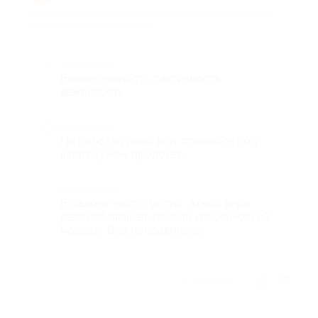
про 7 сеансов классического массажа в салоне Home SPA
(7875 руб. вместо 17 500 руб.)
Достоинства
Внимательность, тактичность,
вежливость.
Недостатки
Не работал домофон, пришлось под
шлагбаумом пролезать
Комментарий
В салоне чисто, уютно. Атмосфера
расслабляющая. Делала классический
массаж. Всё понравилось.
Отзыв полезен?