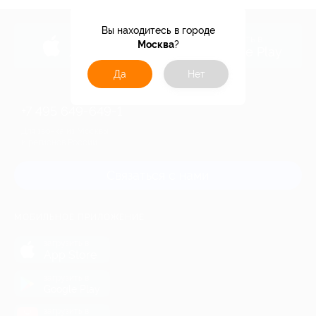
Вы находитесь в городе
загрузить в
загрузить в
Москва
?
App Store
Google Play
Да
Нет
+7 495 649-649-1
Для звонка из Москвы
и регионов России
Связаться с нами
МОБИЛЬНОЕ ПРИЛОЖЕНИЕ
загрузить в
App Store
загрузить в
Google Play
загрузить в