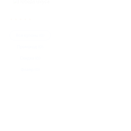
★
★
★
★
★
Все купоны (0)
Промокод (0)
Скидка (0)
Флаер (0)